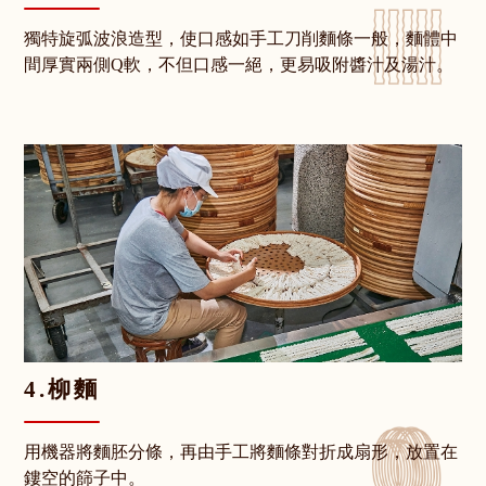
獨特旋弧波浪造型，使口感如手工刀削麵條一般，麵體中
間厚實兩側Q軟，不但口感一絕，更易吸附醬汁及湯汁。
4.柳麵
用機器將麵胚分條，再由手工將麵條對折成扇形，放置在
鏤空的篩子中。