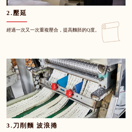
2.壓延
經過一次又一次重複壓合，提高麵胚的Q度。
3.刀削麵 波浪捲