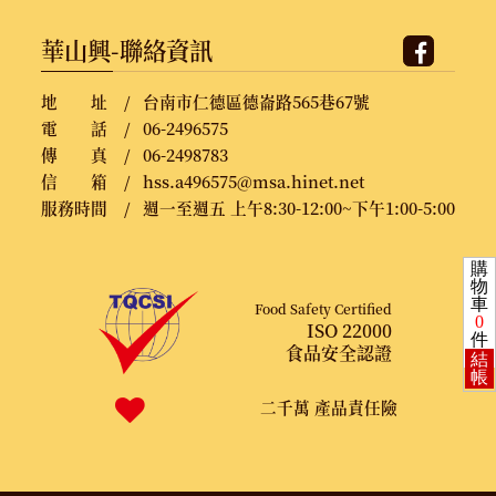
華山興-聯絡資訊
地 址 /
台南市仁德區德崙路565巷67號
電 話 /
06-2496575
傳 真 /
06-2498783
信 箱 /
hss.a496575@msa.hinet.net
服務時間 /
週一至週五 上午8:30-12:00~下午1:00-5:00
購
物
車
Food Safety Certified
0
ISO 22000
件
食品安全認證
結
帳
二千萬 產品責任險