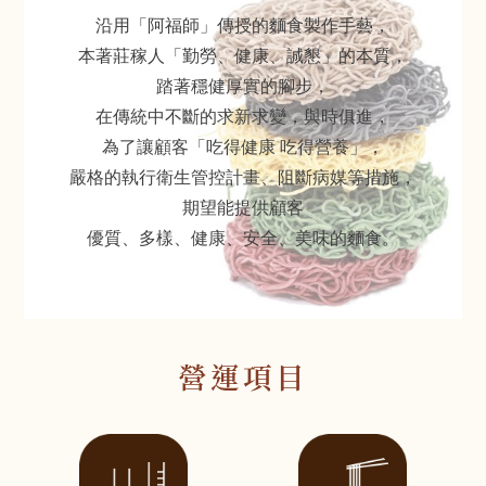
沿用「阿福師」傳授的麵食製作手藝，
本著莊稼人「勤勞、健康、誠懇」的本質，
踏著穩健厚實的腳步，
在傳統中不斷的求新求變，與時俱進，
為了讓顧客「吃得健康 吃得營養」，
嚴格的執行衛生管控計畫、阻斷病媒等措施，
期望能提供顧客
優質、多樣、健康、安全、美味的麵食。
營運項目