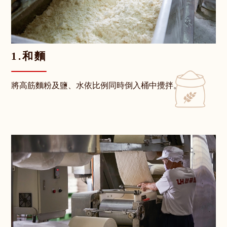
1.和麵
將高筋麵粉及鹽、水依比例同時倒入桶中攪拌。