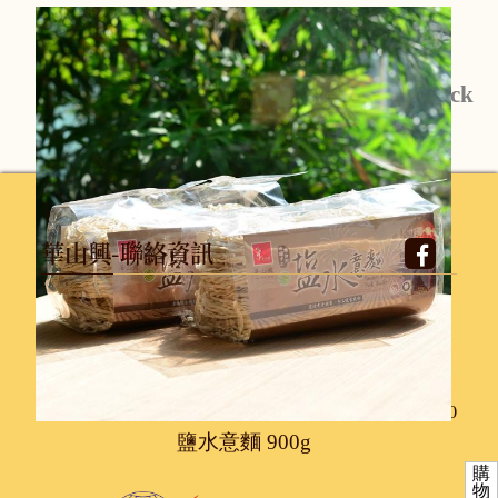
Back
華山興-聯絡資訊
地 址 /
台南市仁德區德崙路565巷67號
電 話 /
06-2496575
傳 真 /
06-2498783
信 箱 /
hss.a496575@msa.hinet.net
服務時間 /
週一至週五 上午8:30-12:00~下午1:00-5:00
鹽水意麵 900g
購
物