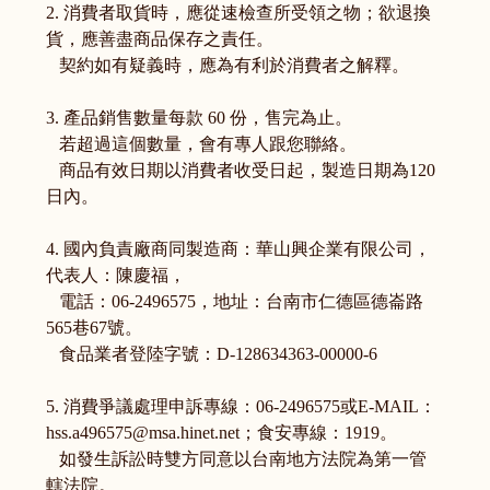
2. 消費者取貨時，應從速檢查所受領之物；欲退換
貨，應善盡商品保存之責任。
契約如有疑義時，應為有利於消費者之解釋。
3. 產品銷售數量每款 60 份，售完為止。
若超過這個數量，會有專人跟您聯絡。
商品有效日期以消費者收受日起，製造日期為120
日內。
4. 國內負責廠商同製造商：華山興企業有限公司，
代表人：陳慶福，
電話：06-2496575，地址：台南市仁德區德崙路
565巷67號。
食品業者登陸字號：D-128634363-00000-6
5. 消費爭議處理申訴專線：06-2496575或E-MAIL：
hss.a496575@msa.hinet.net；食安專線：1919。
如發生訴訟時雙方同意以台南地方法院為第一管
轄法院。